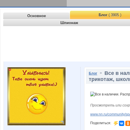
Блог
( 3905 )
Основное
Шпионаж
Все в нал
>
Блог
трикотаж, школ
Просмотреть или сохр
www.nn.ru/community/sp/de
Поделиться: