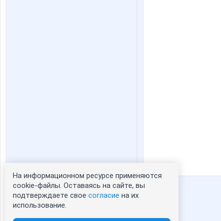
На информационном ресурсе применяются
Статистика портрета:
cookie-файлы. Оставаясь на сайте, вы
подтверждаете свое
согласие
на их
сейчас просматривают портрет - 0
использование.
зарегистрированные пользователи
посетившие портрет за 7 дней - 3