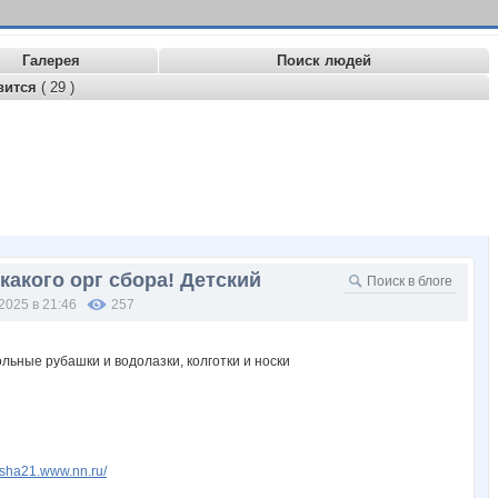
Галерея
Поиск людей
вится
( 29 )
какого орг сбора! Детский
2025 в 21:46
257
usha21.www.nn.ru/