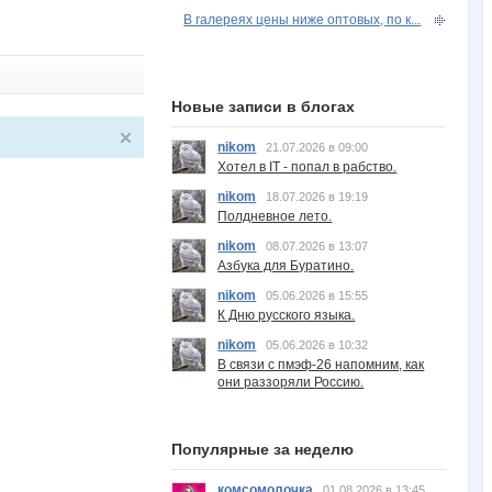
В галереях цены ниже оптовых, по к...
Новые записи в блогах
nikom
21.07.2026 в 09:00
Хотел в IT - попал в рабство.
nikom
18.07.2026 в 19:19
Полдневное лето.
nikom
08.07.2026 в 13:07
Азбука для Буратино.
nikom
05.06.2026 в 15:55
К Дню русского языка.
nikom
05.06.2026 в 10:32
В связи с пмэф-26 напомним, как
они раззоряли Россию.
Популярные за неделю
комсомолочка
01.08.2026 в 13:45