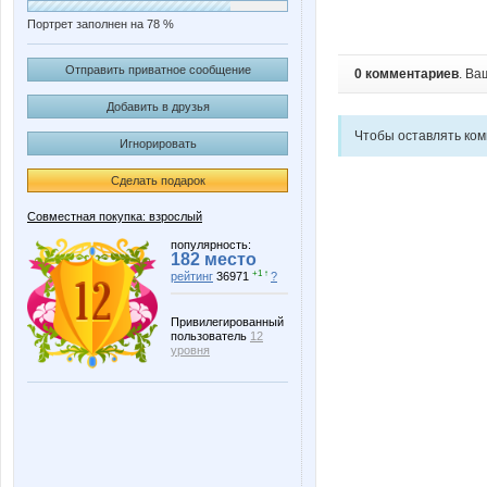
Портрет заполнен на 78 %
Отправить приватное сообщение
0 комментариев
. Ва
Добавить в друзья
Чтобы оставлять ко
Игнорировать
Сделать подарок
Совместная покупка: взрослый
популярность:
182 место
+1 ↑
рейтинг
36971
?
Привилегированный
пользователь
12
уровня