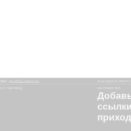
ha21
:
anusha21.www.nn.ru
пользователь имеет с
е 1 года назад
настоящее имя:
Добавь
ссылки
приход