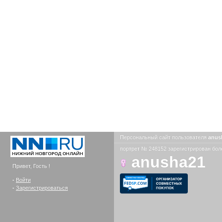
Персональный сайт пользователя
anus
портрет № 248152 зарегистрирован боле
anusha21
Привет, Гость !
-
Войти
-
Зарегистрироваться