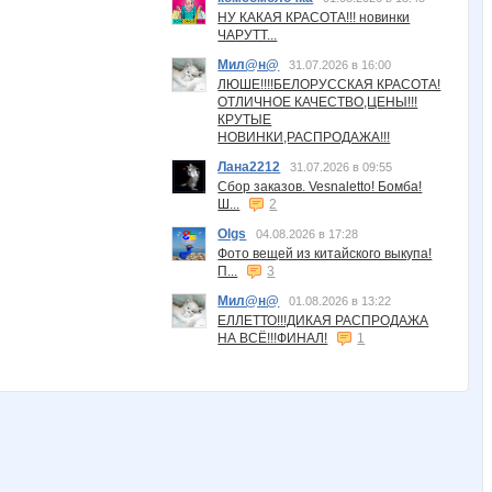
НУ КАКАЯ КРАСОТА!!! новинки
ЧАРУТТ...
Мил@н@
31.07.2026 в 16:00
ЛЮШЕ!!!!БЕЛОРУССКАЯ КРАСОТА!
ОТЛИЧНОЕ КАЧЕСТВО,ЦЕНЫ!!!
КРУТЫЕ
НОВИНКИ,РАСПРОДАЖА!!!
Лана2212
31.07.2026 в 09:55
Сбор заказов. Vesnaletto! Бомба!
Ш...
2
Olgs
04.08.2026 в 17:28
Фото вещей из китайского выкупа!
П...
3
Мил@н@
01.08.2026 в 13:22
ЕЛЛЕТТО!!!ДИКАЯ РАСПРОДАЖА
НА ВСЁ!!!ФИНАЛ!
1