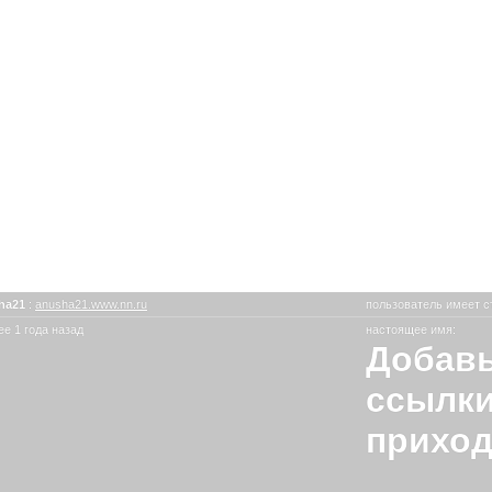
ha21
:
anusha21.www.nn.ru
пользователь имеет с
е 1 года назад
настоящее имя:
Добавь
ссылки
приход