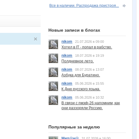
Все в наличии. Распродажа пристроя...
Новые записи в блогах
nikom
21.07.2026 в 09:00
Хотел в IT - попал в рабство.
nikom
18.07.2026 в 19:19
Полдневное лето.
nikom
08.07.2026 в 13:07
Азбука для Буратино.
nikom
05.06.2026 в 15:55
К Дню русского языка.
nikom
05.06.2026 в 10:32
В связи с пмэф-26 напомним, как
они раззоряли Россию.
Популярные за неделю
Мил@н@
31.07.2026 в 16:00