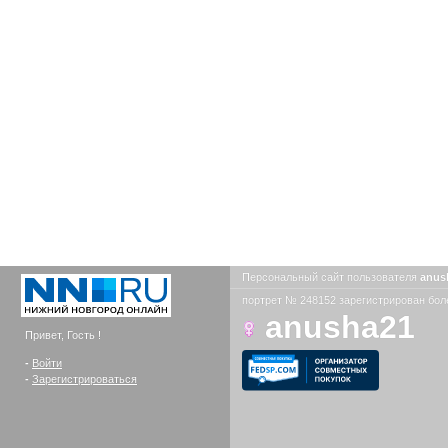
Персональный сайт пользователя
anus
портрет № 248152 зарегистрирован боле
anusha21
Привет, Гость !
-
Войти
-
Зарегистрироваться