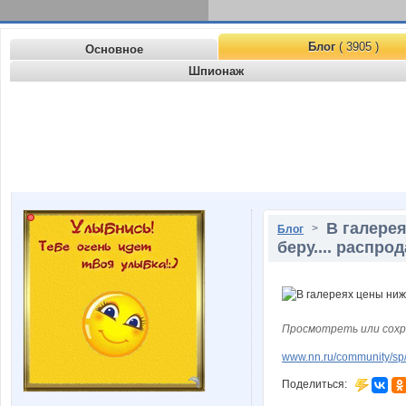
Блог
( 3905 )
Основное
Шпионаж
В галерея
>
Блог
беру.... распро
Просмотреть или сохр
www.nn.ru/community/sp/
Поделиться: