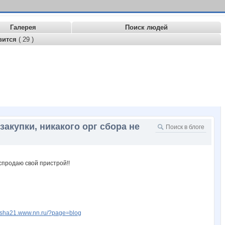
Галерея
Поиск людей
вится
( 29 )
закупки, никакого орг сбора не
nusha21.www.nn.ru/?page=blog