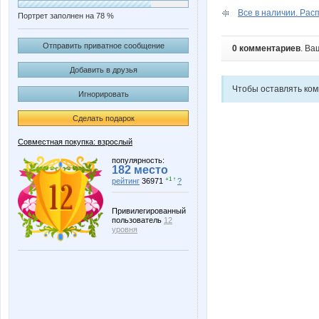
Все в наличии. Рас
Портрет заполнен на 78 %
Отправить приватное сообщение
0 комментариев
. Ва
Добавить в друзья
Чтобы оставлять ко
Игнорировать
Сделать подарок
Совместная покупка: взрослый
популярность:
182 место
+1 ↑
рейтинг
36971
?
Привилегированный
пользователь
12
уровня