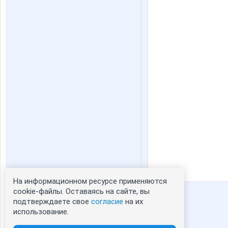
На информационном ресурсе применяются
Статистика портрета:
cookie-файлы. Оставаясь на сайте, вы
подтверждаете свое
согласие
на их
сейчас просматривают портрет - 0
использование.
зарегистрированные пользователи
посетившие портрет за 7 дней - 2