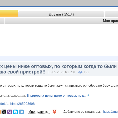
Друзья
( 2513 )
Мне нра
х цены ниже оптовых, по которым когда то были 
даю свой пристрой!!
13.05.2025 в 21:31
192
анить оригинал:
В галереях цены ниже оптовых, по к...
deti/...i.html#265203608
Мне нравится
Добавлено со страницы:
https://a